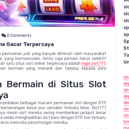
sl
sl
sl
s
sp
0 Comments
S
ine Gacor Terpercaya
St
u permainan judi yang banyak diminati oleh masyarakat
To
ne yang bermunculan, tentu saja pemain harus selektif
Un
ah satu situs slot online terpercaya adalah
login slot777
,
an bermain yang menarik dan fairplay kepada para
slo
Bermain di Situs Slot
de
sl
ya
de
de
menyediakan berbagai macam permainan slot dengan RTP
 kemenangan besar pun semakin terbuka lebar. Slot777
slo
inya mesin slot mereka sering memberikan jackpot besar
sl
ga selalu menghadirkan slot baru dengan RTP live terbaru,
bo
 terus mencoba peruntungan mereka.
ma