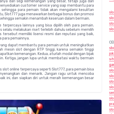
anya dari segi kemenangan yang besar, tetapi juga dari
7 menyediakan customer service yang siap membantu para
 sehingga para pemain tidak akan mengalami kesulitan
slo
 itu, Slot777 juga menawarkan berbagai bonus dan promosi
sl
n, sehingga semakin menambah keseruan dalam bermain.
slo
e terpercaya lainnya yang bisa dipilih oleh para pemain.
sl
s selalu melakukan riset terlebih dahulu sebelum memilih
s tersebut memiliki lisensi resmi dan reputasi yang baik,
a para pemainnya.
CE
ps yang dapat membantu para pemain untuk meningkatkan
sb
h mesin slot dengan RTP tinggi, karena semakin tinggi
jo
patkan kemenangan. Kedua, aturlah modal dengan bijak
in. Ketiga, jangan lupa untuk membatasi waktu bermain
si
ga
s slot online terpercaya seperti Slot777, para pemain bisa
sl
yenangkan dan menarik. Jangan ragu untuk mencoba
slo
baik ini, dan siapkan diri untuk meraih kemenangan besar
sl
slo
se
sl
pr
sl