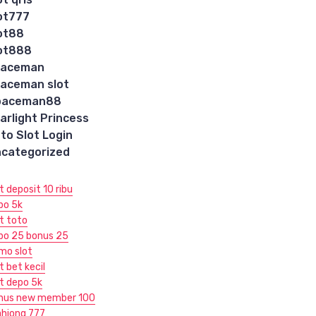
ot777
ot88
ot888
paceman
aceman slot
paceman88
arlight Princess
to Slot Login
categorized
t deposit 10 ribu
po 5k
ot toto
po 25 bonus 25
mo slot
t bet kecil
ot depo 5k
nus new member 100
hjong 777