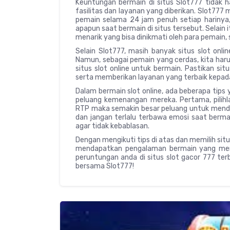
Keuntungan bermain di situs Slot777 tidak h
fasilitas dan layanan yang diberikan. Slot77
pemain selama 24 jam penuh setiap harinya,
apapun saat bermain di situs tersebut. Selain
menarik yang bisa dinikmati oleh para pemai
Selain Slot777, masih banyak situs slot onlin
Namun, sebagai pemain yang cerdas, kita haru
situs slot online untuk bermain. Pastikan situ
serta memberikan layanan yang terbaik kepad
Dalam bermain slot online, ada beberapa ti
peluang kemenangan mereka. Pertama, pilihla
RTP maka semakin besar peluang untuk menda
dan jangan terlalu terbawa emosi saat berma
agar tidak kebablasan.
Dengan mengikuti tips di atas dan memilih situ
mendapatkan pengalaman bermain yang men
peruntungan anda di situs slot gacor 777 ter
bersama Slot777!