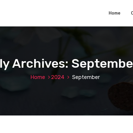
Home
ly Archives: Septembe
Home
2024
September