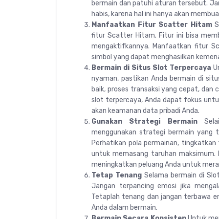
bermain dan patuhi aturan tersebut. Ja
habis, karena hal ini hanya akan membu
Manfaatkan Fitur Scatter Hitam
Sa
fitur Scatter Hitam. Fitur ini bisa me
mengaktifkannya. Manfaatkan fitur Sc
simbol yang dapat menghasilkan kemenang
Bermain di Situs Slot Terpercaya
Un
nyaman, pastikan Anda bermain di situs 
baik, proses transaksi yang cepat, dan 
slot terpercaya, Anda dapat fokus un
akan keamanan data pribadi Anda.
Gunakan Strategi Bermain
Selai
menggunakan strategi bermain yang t
Perhatikan pola permainan, tingkatkan
untuk memasang taruhan maksimum. D
meningkatkan peluang Anda untuk mera
Tetap Tenang
Selama bermain di Slot
Jangan terpancing emosi jika menga
Tetaplah tenang dan jangan terbawa em
Anda dalam bermain.
Bermain Secara Konsisten
Untuk men