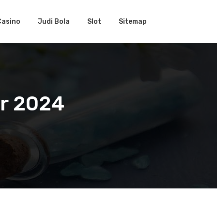
Casino
Judi Bola
Slot
Sitemap
r 2024