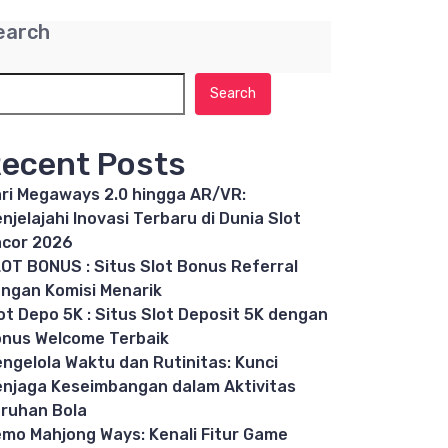
earch
Search
ecent Posts
ri Megaways 2.0 hingga AR/VR:
njelajahi Inovasi Terbaru di Dunia Slot
cor 2026
OT BONUS : Situs Slot Bonus Referral
ngan Komisi Menarik
ot Depo 5K : Situs Slot Deposit 5K dengan
nus Welcome Terbaik
ngelola Waktu dan Rutinitas: Kunci
njaga Keseimbangan dalam Aktivitas
ruhan Bola
mo Mahjong Ways: Kenali Fitur Game