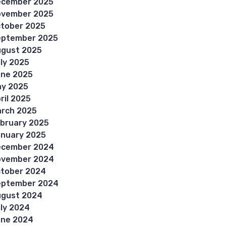
ecember 2025
ovember 2025
tober 2025
eptember 2025
gust 2025
ly 2025
ne 2025
y 2025
ril 2025
rch 2025
bruary 2025
nuary 2025
ecember 2024
ovember 2024
tober 2024
eptember 2024
gust 2024
ly 2024
ne 2024