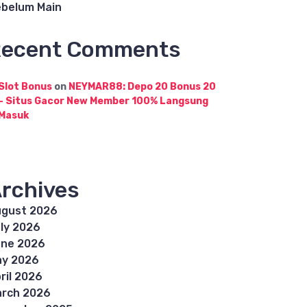
belum Main
ecent Comments
Slot Bonus
on
NEYMAR88: Depo 20 Bonus 20
– Situs Gacor New Member 100% Langsung
Masuk
rchives
gust 2026
ly 2026
ne 2026
y 2026
ril 2026
rch 2026