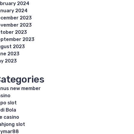
bruary 2024
nuary 2024
ecember 2023
ovember 2023
tober 2023
eptember 2023
gust 2023
ne 2023
y 2023
ategories
onus new member
sino
po slot
di Bola
ve casino
hjong slot
eymar88