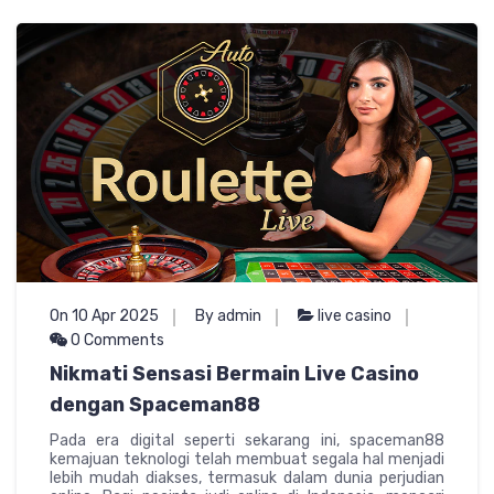
On 10 Apr 2025
By admin
live casino
0 Comments
Nikmati Sensasi Bermain Live Casino
dengan Spaceman88
Pada era digital seperti sekarang ini, spaceman88
kemajuan teknologi telah membuat segala hal menjadi
lebih mudah diakses, termasuk dalam dunia perjudian