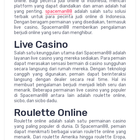
online. Bagi pecinta judi online di Indonesia, mencari
platform yang dapat diandalkan dan aman adalah hal
yang penting.
spaceman88
adalah salah satu solusi
terbaik untuk para pecinta judi online di Indonesia.
Dengan beragam permainan yang disediakan, termasuk
live casino, Spaceman88 memberikan pengalaman
berjudi online yang seru dan menghibur.
Live Casino
Salah satu keunggulan utama dari Spaceman88 adalah
layanan live casino yang mereka sediakan. Para pemain
dapat merasakan sensasi bermain di casino sungguhan
secara langsung dari rumah mereka. Dengan teknologi
canggih yang digunakan, pemain dapat berinteraksi
langsung dengan dealer secara real time. Hal ini
membuat pengalaman berjudi menjadi lebih seru dan
menarik. Beberapa permainan live casino yang populer
di Spaceman88 antara lain adalah roulette online,
sicbo, dan sicbo dadu.
Roulette Online
Roulette online adalah salah satu permainan casino
yang paling populer di dunia. Di Spaceman88, pemain
dapat menikmati berbagai varian roulette online yang
menarik. Dari roulette Amerika hingga roulette Eropa,