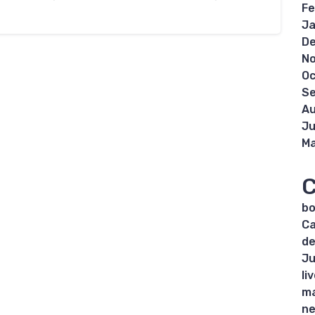
Fe
Ja
D
N
Oc
S
Au
Ju
Ma
C
b
Ca
de
Ju
li
ma
n