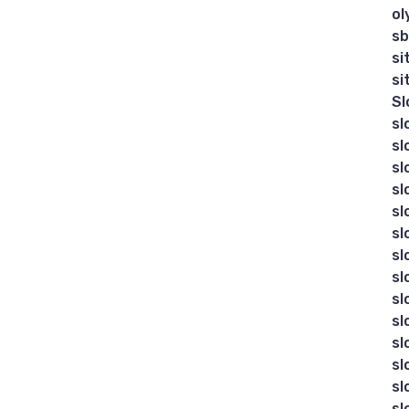
ol
sb
si
si
Sl
sl
sl
sl
sl
sl
sl
sl
sl
sl
sl
sl
sl
sl
sl