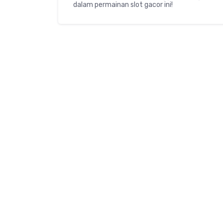
dalam permainan slot gacor ini!