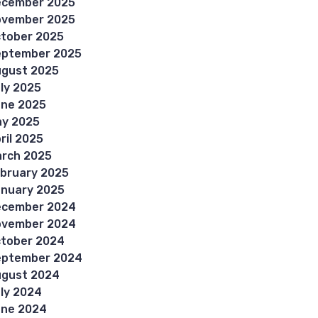
ecember 2025
ovember 2025
tober 2025
eptember 2025
gust 2025
ly 2025
ne 2025
y 2025
ril 2025
rch 2025
bruary 2025
nuary 2025
ecember 2024
ovember 2024
tober 2024
eptember 2024
gust 2024
ly 2024
ne 2024