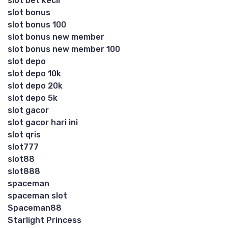
slot bet kecil
slot bonus
slot bonus 100
slot bonus new member
slot bonus new member 100
slot depo
slot depo 10k
slot depo 20k
slot depo 5k
slot gacor
slot gacor hari ini
slot qris
slot777
slot88
slot888
spaceman
spaceman slot
Spaceman88
Starlight Princess