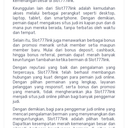
kemenangan besar di Slot777link.
Keunggulan lain dari Slot777link adalah kemudahan
akses melalui berbagai perangkat seperti desktop,
laptop, tablet, dan smartphone. Dengan demikian,
pemain dapat mengakses situs judi ini kapan pun dan di
mana pun mereka berada, tanpa terbatas oleh waktu
dan tempat.
Selain itu, Slot777link juga menawarkan berbagai bonus
dan promosi menarik untuk member setia maupun
member baru. Mulai dari bonus deposit, cashback,
hingga bonus referral, pemain dapat meraih banyak
keuntungan tambahan ketika bermain di Slot777link.
Dengan reputasi yang baik dan pengalaman yang
terpercaya, Slot777link telah berhasil membangun
hubungan yang kuat dengan para pemain judi online.
Dengan pilihan permainan yang lengkap, layanan
pelanggan yang responsif, serta bonus dan promosi
yang menarik, tidak mengherankan jika Slot777link
menjadi situs judi online pilihan bagi banyak penggemar
judi.
Dengan demikian, bagi para penggemar judi online yang
mencari pengalaman bermain yang menyenangkan dan
menguntungkan, Slot777link adalah pilihan terbaik.
Dapatkan kesempatan meraih kemenangan besar dan