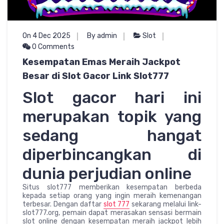
On 4 Dec 2025
By admin
Slot
0 Comments
Kesempatan Emas Meraih Jackpot
Besar di Slot Gacor Link Slot777
Slot gacor hari ini
merupakan topik yang
sedang hangat
diperbincangkan di
dunia perjudian online
Situs slot777 memberikan kesempatan berbeda
kepada setiap orang yang ingin meraih kemenangan
terbesar. Dengan daftar
slot 777
sekarang melalui link-
slot777.org, pemain dapat merasakan sensasi bermain
slot online dengan kesempatan meraih jackpot lebih