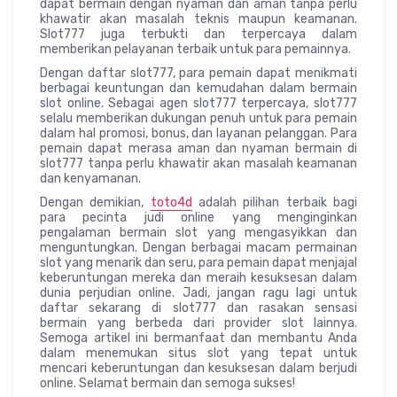
dapat bermain dengan nyaman dan aman tanpa perlu
khawatir akan masalah teknis maupun keamanan.
Slot777 juga terbukti dan terpercaya dalam
memberikan pelayanan terbaik untuk para pemainnya.
Dengan daftar slot777, para pemain dapat menikmati
berbagai keuntungan dan kemudahan dalam bermain
slot online. Sebagai agen slot777 terpercaya, slot777
selalu memberikan dukungan penuh untuk para pemain
dalam hal promosi, bonus, dan layanan pelanggan. Para
pemain dapat merasa aman dan nyaman bermain di
slot777 tanpa perlu khawatir akan masalah keamanan
dan kenyamanan.
Dengan demikian,
toto4d
adalah pilihan terbaik bagi
para pecinta judi online yang menginginkan
pengalaman bermain slot yang mengasyikkan dan
menguntungkan. Dengan berbagai macam permainan
slot yang menarik dan seru, para pemain dapat menjajal
keberuntungan mereka dan meraih kesuksesan dalam
dunia perjudian online. Jadi, jangan ragu lagi untuk
daftar sekarang di slot777 dan rasakan sensasi
bermain yang berbeda dari provider slot lainnya.
Semoga artikel ini bermanfaat dan membantu Anda
dalam menemukan situs slot yang tepat untuk
mencari keberuntungan dan kesuksesan dalam berjudi
online. Selamat bermain dan semoga sukses!