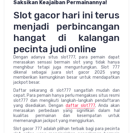
Saksikan Keajaiban Permainannya!
Slot gacor hari ini terus
menjadi perbincangan
hangat di kalangan
pecinta judi online
Dengan adanya situs slot777, para pemain dapat
merasakan sensasi bermain slot yang tidak hanya
menghibur tetapi juga menguntungkan. Slot 777
dikenal sebagai juara slot gacor 2025 yang
memberikan kemungkinan besar untuk mendapatkan
jackpot besar.
Daftar sekarang di slot777 sangatlah mudah dan
cepat. Para pemain hanya perlu mengakses situs resmi
slot777 dan mengikuti langkah-langkah pendaftaran
yang disediakan. Dengan
daftar slot777
, Anda akan
merasakan perbedaan yang signifikan dalam hal
kualitas permainan dan kesempatan untuk
memenangkan jackpot yang menggiurkan.
Slot gacor 777 adalah pilihan terbaik bagi para pecinta