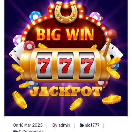
On 16 Mar 2025
By admin
slot777
0 Comments