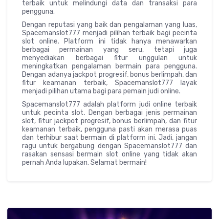
terbaik untuk melindungi data dan transaksi para
pengguna.
Dengan reputasi yang baik dan pengalaman yang luas,
Spacemanslot777 menjadi pilihan terbaik bagi pecinta
slot online. Platform ini tidak hanya menawarkan
berbagai permainan yang seru, tetapi juga
menyediakan berbagai fitur unggulan untuk
meningkatkan pengalaman bermain para pengguna.
Dengan adanya jackpot progresif, bonus berlimpah, dan
fitur keamanan terbaik, Spacemanslot777 layak
menjadi pilihan utama bagi para pemain judi online.
Spacemanslot777 adalah platform judi online terbaik
untuk pecinta slot. Dengan berbagai jenis permainan
slot, fitur jackpot progresif, bonus berlimpah, dan fitur
keamanan terbaik, pengguna pasti akan merasa puas
dan terhibur saat bermain di platform ini. Jadi, jangan
ragu untuk bergabung dengan Spacemanslot777 dan
rasakan sensasi bermain slot online yang tidak akan
pernah Anda lupakan. Selamat bermain!