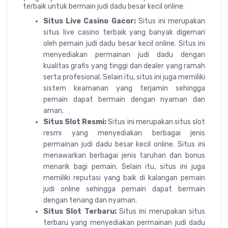
terbaik untuk bermain judi dadu besar kecil online:
Situs Live Casino Gacor:
Situs ini merupakan
situs live casino terbaik yang banyak digemari
oleh pemain judi dadu besar kecil online. Situs ini
menyediakan permainan judi dadu dengan
kualitas grafis yang tinggi dan dealer yang ramah
serta profesional. Selain itu, situs ini juga memiliki
sistem keamanan yang terjamin sehingga
pemain dapat bermain dengan nyaman dan
aman.
Situs Slot Resmi:
Situs ini merupakan situs slot
resmi yang menyediakan berbagai jenis
permainan judi dadu besar kecil online. Situs ini
menawarkan berbagai jenis taruhan dan bonus
menarik bagi pemain. Selain itu, situs ini juga
memiliki reputasi yang baik di kalangan pemain
judi online sehingga pemain dapat bermain
dengan tenang dan nyaman.
Situs Slot Terbaru:
Situs ini merupakan situs
terbaru yang menyediakan permainan judi dadu