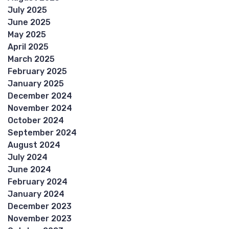
July 2025
June 2025
May 2025
April 2025
March 2025
February 2025
January 2025
December 2024
November 2024
October 2024
September 2024
August 2024
July 2024
June 2024
February 2024
January 2024
December 2023
November 2023