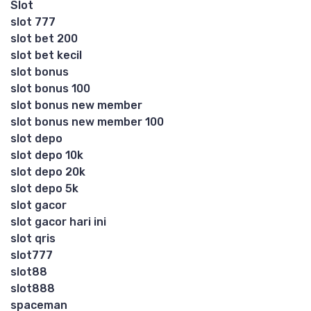
Slot
slot 777
slot bet 200
slot bet kecil
slot bonus
slot bonus 100
slot bonus new member
slot bonus new member 100
slot depo
slot depo 10k
slot depo 20k
slot depo 5k
slot gacor
slot gacor hari ini
slot qris
slot777
slot88
slot888
spaceman