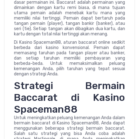
dasar permainan ini. Baccarat adalah permainan yang
dimainkan dengan kartu remi biasa, di mana tujuan
utama pemain adalah menebak kartu mana yang
memiliki nilai tertinggi. Pemain dapat bertaruh pada
tangan pemain (player), tangan bankir (banker), atau
seri (tie). Setiap tangan akan dibagikan dua kartu, dan
kartu dengan total nilai tertinggi akan menang.
Di Kasino Spaceman88, aturan baccarat online sedikit
berbeda dari kasino konvensional. Pemain dapat
memasang taruhan pada tangan player atau banker,
dan setiap taruhan memiliki pembayaran yang
berbeda-beda. Untuk memaksimalkan peluang
kemenangan Anda, pilih taruhan yang tepat sesuai
dengan strategi Anda.
Strategi Bermain
Baccarat di Kasino
Spaceman88
Untuk meningkatkan peluang kemenangan Anda dalam
bermain baccarat di Kasino Spaceman88, Anda dapat
menggunakan beberapa strategi bermain baccarat.
Salah satu strategi yang bisa Anda coba adalah
strategi Martingale, di mana Anda meningkatkan