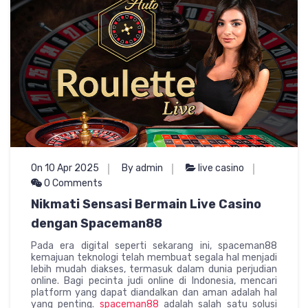
On 10 Apr 2025
By admin
live casino
0 Comments
Nikmati Sensasi Bermain Live Casino
dengan Spaceman88
Pada era digital seperti sekarang ini, spaceman88
kemajuan teknologi telah membuat segala hal menjadi
lebih mudah diakses, termasuk dalam dunia perjudian
online. Bagi pecinta judi online di Indonesia, mencari
platform yang dapat diandalkan dan aman adalah hal
yang penting.
spaceman88
adalah salah satu solusi