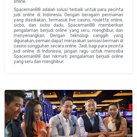
online.
Spaceman88 adalah solusi terbaik untuk para pecinta
judi online di Indonesia. Dengan beragam permainan
yang disediakan, termasuk live casino, roulette online,
sicbo, dan sicbo dadu, Spaceman88 memberikan
pengalaman berjudi online yang seru, menghibur, dan
menyenangkan. Dengan teknologi canggih yang
digunakan, pemain dapat merasakan sensasi bermain di
casino sungguhan secara online. Jadi, bagi para pecinta
judi online di Indonesia, jangan ragu untuk mencoba
Spaceman88 dan nikmati pengalaman berjudi online
yang seru dan menghibur.