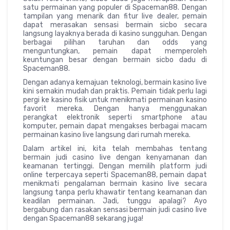
satu permainan yang populer di Spaceman88. Dengan
tampilan yang menarik dan fitur live dealer, pemain
dapat merasakan sensasi bermain sicbo secara
langsung layaknya berada di kasino sungguhan. Dengan
berbagai pilihan taruhan dan odds yang
menguntungkan, pemain dapat memperoleh
keuntungan besar dengan bermain sicbo dadu di
Spaceman88.
Dengan adanya kemajuan teknologi, bermain kasino live
kini semakin mudah dan praktis. Pemain tidak perlu lagi
pergi ke kasino fisik untuk menikmati permainan kasino
favorit mereka. Dengan hanya menggunakan
perangkat elektronik seperti smartphone atau
komputer, pemain dapat mengakses berbagai macam
permainan kasino live langsung dari rumah mereka.
Dalam artikel ini, kita telah membahas tentang
bermain judi casino live dengan kenyamanan dan
keamanan tertinggi. Dengan memilih platform judi
online terpercaya seperti Spaceman88, pemain dapat
menikmati pengalaman bermain kasino live secara
langsung tanpa perlu khawatir tentang keamanan dan
keadilan permainan. Jadi, tunggu apalagi? Ayo
bergabung dan rasakan sensasi bermain judi casino live
dengan Spaceman88 sekarang juga!