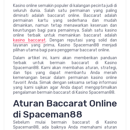
Kasino online semakin populer di kalangan pecinta judi di
seluruh dunia. Salah satu permainan yang paling
diminati adalah baccarat online. Baccarat adalah
permainan kartu yang sederhana dan mudah
dimainkan, namun tetap menawarkan keseruan dan
keuntungan bagi para pemainnya. Salah satu kasino
online terbaik untuk memainkan baccarat adalah
kasino baccarat
. Dengan reputasi yang solid dan
layanan yang prima, Kasino Spaceman88 menjadi
pilihan utama bagi para penggemar baccarat online.
Dalam artikel ini, kami akan memberikan panduan
terbaik untuk bermain baccarat di Kasino
Spaceman88. Kami akan membahas aturan, strategi,
dan tips yang dapat membantu Anda meraih
kemenangan besar dalam permainan kasino online
favorit Anda. Simak dengan seksama setiap informasi
yang kami sajikan agar Anda dapat mengoptimalkan
pengalaman bermain baccarat di Kasino Spaceman88.
Aturan Baccarat Online
di Spaceman88
Sebelum mulai bermain baccarat di Kasino
Spaceman88, ada baiknya Anda memahami aturan