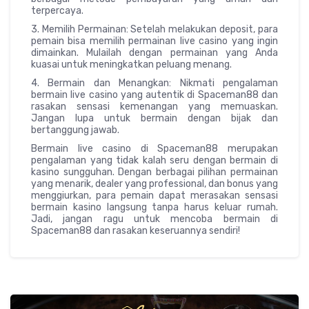
terpercaya.
3. Memilih Permainan: Setelah melakukan deposit, para
pemain bisa memilih permainan live casino yang ingin
dimainkan. Mulailah dengan permainan yang Anda
kuasai untuk meningkatkan peluang menang.
4. Bermain dan Menangkan: Nikmati pengalaman
bermain live casino yang autentik di Spaceman88 dan
rasakan sensasi kemenangan yang memuaskan.
Jangan lupa untuk bermain dengan bijak dan
bertanggung jawab.
Bermain live casino di Spaceman88 merupakan
pengalaman yang tidak kalah seru dengan bermain di
kasino sungguhan. Dengan berbagai pilihan permainan
yang menarik, dealer yang professional, dan bonus yang
menggiurkan, para pemain dapat merasakan sensasi
bermain kasino langsung tanpa harus keluar rumah.
Jadi, jangan ragu untuk mencoba bermain di
Spaceman88 dan rasakan keseruannya sendiri!