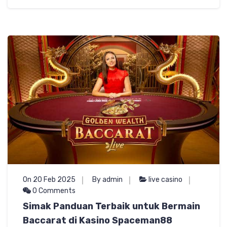
On 20 Feb 2025
By admin
live casino
0 Comments
Simak Panduan Terbaik untuk Bermain
Baccarat di Kasino Spaceman88