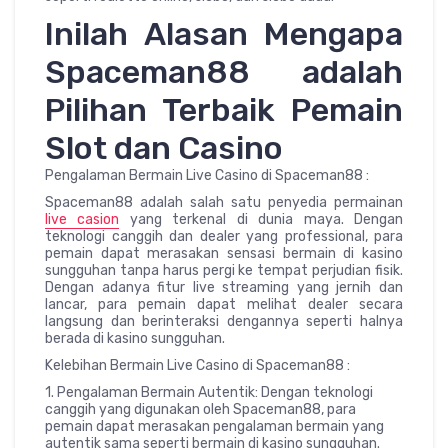
Inilah Alasan Mengapa
Spaceman88 adalah
Pilihan Terbaik Pemain
Slot dan Casino
Pengalaman Bermain Live Casino di Spaceman88 :
Spaceman88 adalah salah satu penyedia permainan
live casi
o
n
yang terkenal di dunia maya. Dengan
teknologi canggih dan dealer yang professional, para
pemain dapat merasakan sensasi bermain di kasino
sungguhan tanpa harus pergi ke tempat perjudian fisik.
Dengan adanya fitur live streaming yang jernih dan
lancar, para pemain dapat melihat dealer secara
langsung dan berinteraksi dengannya seperti halnya
berada di kasino sungguhan.
Kelebihan Bermain Live Casino di Spaceman88 :
1. Pengalaman Bermain Autentik: Dengan teknologi
canggih yang digunakan oleh Spaceman88, para
pemain dapat merasakan pengalaman bermain yang
autentik sama seperti bermain di kasino sungguhan.