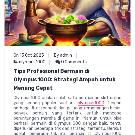
On 13 Oct 2025
By admin
olympus1000
0 Comments
Tips Profesional Bermain di
Olympus1000: Strategi Ampuh untuk
Menang Cepat
Olympus1000 adalah salah satu permainan slot online
yang sedang populer saat ini.
olympus1000
Dengan
berbagai fitur menarik dan peluang kemenangan besar,
banyak pemain yang tertarik untuk mencoba
peruntungan mereka di game ini. Namun, untuk bisa
berhasil bermain di Olympus1000 dengan baik, tentu
diperlukan beberapa trik dan strategi tertentu. Berikut
adalah beberapa trik jitu bermain di Olympus1000