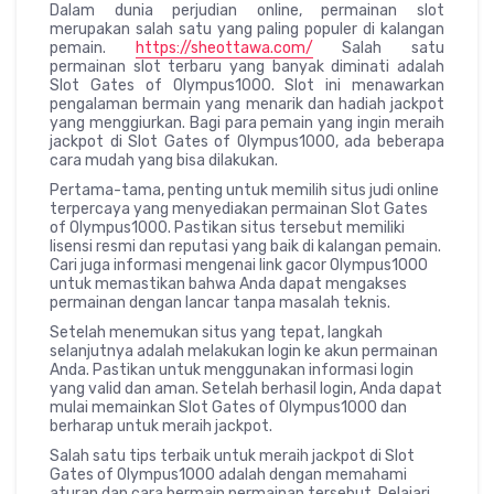
Dalam dunia perjudian online, permainan slot
merupakan salah satu yang paling populer di kalangan
pemain.
https://sheottawa.com/
Salah satu
permainan slot terbaru yang banyak diminati adalah
Slot Gates of Olympus1000. Slot ini menawarkan
pengalaman bermain yang menarik dan hadiah jackpot
yang menggiurkan. Bagi para pemain yang ingin meraih
jackpot di Slot Gates of Olympus1000, ada beberapa
cara mudah yang bisa dilakukan.
Pertama-tama, penting untuk memilih situs judi online
terpercaya yang menyediakan permainan Slot Gates
of Olympus1000. Pastikan situs tersebut memiliki
lisensi resmi dan reputasi yang baik di kalangan pemain.
Cari juga informasi mengenai link gacor Olympus1000
untuk memastikan bahwa Anda dapat mengakses
permainan dengan lancar tanpa masalah teknis.
Setelah menemukan situs yang tepat, langkah
selanjutnya adalah melakukan login ke akun permainan
Anda. Pastikan untuk menggunakan informasi login
yang valid dan aman. Setelah berhasil login, Anda dapat
mulai memainkan Slot Gates of Olympus1000 dan
berharap untuk meraih jackpot.
Salah satu tips terbaik untuk meraih jackpot di Slot
Gates of Olympus1000 adalah dengan memahami
aturan dan cara bermain permainan tersebut. Pelajari