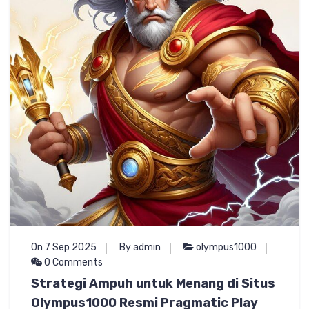
On 7 Sep 2025
By admin
olympus1000
0 Comments
Strategi Ampuh untuk Menang di Situs
Olympus1000 Resmi Pragmatic Play