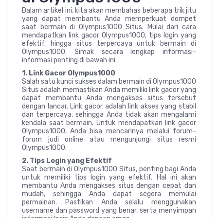
Dalam artikel ini, kita akan membahas beberapa trik jitu
yang dapat membantu Anda memperkuat dompet
saat bermain di Olympus1000 Situs. Mulai dari cara
mendapatkan link gacor Olympus1000, tips login yang
efektif, hingga situs terpercaya untuk bermain di
Olympus1000. Simak secara lengkap informasi-
informasi penting di bawah ini.
1. Link Gacor Olympus1000
Salah satu kunci sukses dalam bermain di Olympus1000
Situs adalah memastikan Anda memiliki link gacor yang
dapat membantu Anda mengakses situs tersebut
dengan lancar. Link gacor adalah link akses yang stabil
dan terpercaya, sehingga Anda tidak akan mengalami
kendala saat bermain. Untuk mendapatkan link gacor
Olympus1000, Anda bisa mencarinya melalui forum-
forum judi online atau mengunjungi situs resmi
Olympus1000.
2. Tips Login yang Efektif
Saat bermain di Olympus1000 Situs, penting bagi Anda
untuk memiliki tips login yang efektif. Hal ini akan
membantu Anda mengakses situs dengan cepat dan
mudah, sehingga Anda dapat segera memulai
permainan. Pastikan Anda selalu menggunakan
username dan password yang benar, serta menyimpan