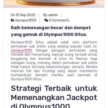
On 10 Sep 2025
By admin
olympus1000
0 Comments
Raih kemenangan besar dan dompet
yang gemuk di Olympus1000 Situs
Olympus1000 Situs adalah salah satu platform
permainan judi online yang sedang populer saat ini.
olympus1000
Dengan beragam permainan yang
menarik dan menantang, banyak orang tertarik untuk
bergabung dan bermain di situs ini. Namun, bagi
sebagian orang, menang dalam permainan judi online
tidak hanya tentang keberuntungan semata. Mereka
mencari trik dan strategi yang dapat membantu
memperkuat dompet mereka saat bermain di
Olympus1000 Situs.
Strategi Terbaik untuk
Memenangkan Jackpot
di Olympus1000