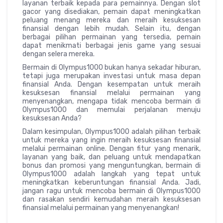
layanan terbaik kepada para pemainnya. Dengan slot
gacor yang disediakan, pemain dapat meningkatkan
peluang menang mereka dan meraih kesuksesan
finansial dengan lebih mudah. Selain itu, dengan
berbagai pilihan permainan yang tersedia, pemain
dapat menikmati berbagai jenis game yang sesuai
dengan selera mereka.
Bermain di Olympus1000 bukan hanya sekadar hiburan,
tetapi juga merupakan investasi untuk masa depan
finansial Anda. Dengan kesempatan untuk meraih
kesuksesan finansial melalui permainan yang
menyenangkan, mengapa tidak mencoba bermain di
Olympus1000 dan memulai perjalanan menuju
kesuksesan Anda?
Dalam kesimpulan, Olympus1000 adalah pilihan terbaik
untuk mereka yang ingin meraih kesuksesan finansial
melalui permainan online. Dengan fitur yang menarik,
layanan yang baik, dan peluang untuk mendapatkan
bonus dan promosi yang menguntungkan, bermain di
Olympus1000 adalah langkah yang tepat untuk
meningkatkan keberuntungan finansial Anda. Jadi,
jangan ragu untuk mencoba bermain di Olympus1000
dan rasakan sendiri kemudahan meraih kesuksesan
finansial melalui permainan yang menyenangkan!