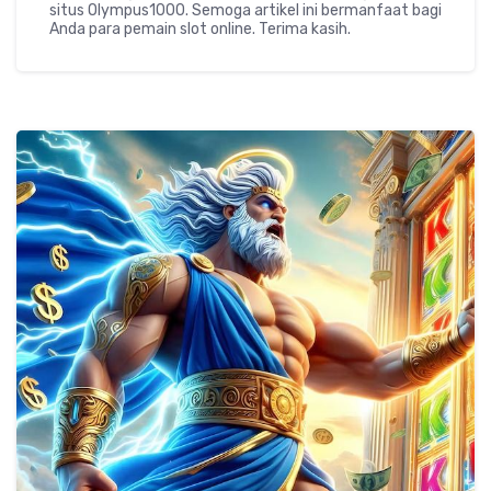
situs Olympus1000. Semoga artikel ini bermanfaat bagi
Anda para pemain slot online. Terima kasih.