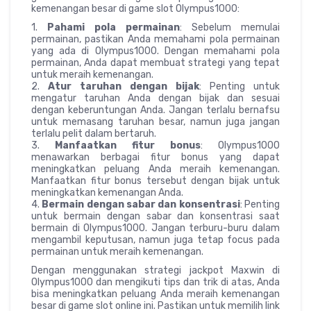
kemenangan besar di game slot Olympus1000:
1.
Pahami pola permainan
: Sebelum memulai
permainan, pastikan Anda memahami pola permainan
yang ada di Olympus1000. Dengan memahami pola
permainan, Anda dapat membuat strategi yang tepat
untuk meraih kemenangan.
2.
Atur taruhan dengan bijak
: Penting untuk
mengatur taruhan Anda dengan bijak dan sesuai
dengan keberuntungan Anda. Jangan terlalu bernafsu
untuk memasang taruhan besar, namun juga jangan
terlalu pelit dalam bertaruh.
3.
Manfaatkan fitur bonus
: Olympus1000
menawarkan berbagai fitur bonus yang dapat
meningkatkan peluang Anda meraih kemenangan.
Manfaatkan fitur bonus tersebut dengan bijak untuk
meningkatkan kemenangan Anda.
4.
Bermain dengan sabar dan konsentrasi
: Penting
untuk bermain dengan sabar dan konsentrasi saat
bermain di Olympus1000. Jangan terburu-buru dalam
mengambil keputusan, namun juga tetap focus pada
permainan untuk meraih kemenangan.
Dengan menggunakan strategi jackpot Maxwin di
Olympus1000 dan mengikuti tips dan trik di atas, Anda
bisa meningkatkan peluang Anda meraih kemenangan
besar di game slot online ini. Pastikan untuk memilih link