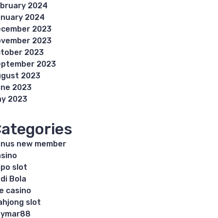
bruary 2024
nuary 2024
ecember 2023
ovember 2023
tober 2023
eptember 2023
gust 2023
ne 2023
y 2023
ategories
onus new member
sino
po slot
di Bola
ve casino
hjong slot
eymar88