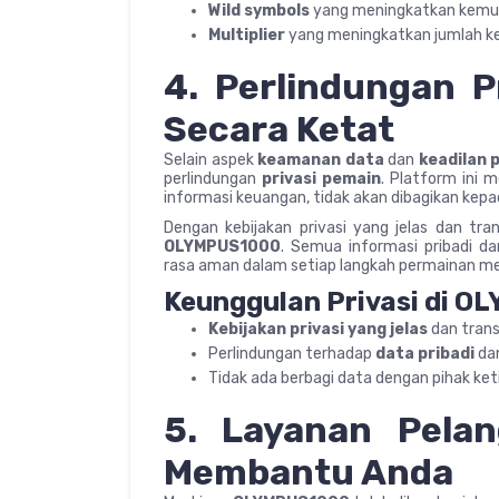
Wild symbols
yang meningkatkan kemu
Multiplier
yang meningkatkan jumlah k
4. Perlindungan P
Secara Ketat
Selain aspek
keamanan data
dan
keadilan 
perlindungan
privasi pemain
. Platform ini 
informasi keuangan, tidak akan dibagikan kepa
Dengan kebijakan privasi yang jelas dan tr
OLYMPUS1000
. Semua informasi pribadi d
rasa aman dalam setiap langkah permainan me
Keunggulan Privasi di 
Kebijakan privasi yang jelas
dan trans
Perlindungan terhadap
data pribadi
da
Tidak ada berbagi data dengan pihak ke
5. Layanan Pela
Membantu Anda