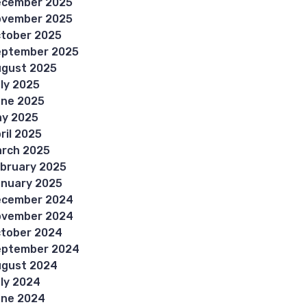
ecember 2025
ovember 2025
tober 2025
eptember 2025
gust 2025
ly 2025
ne 2025
y 2025
ril 2025
rch 2025
bruary 2025
nuary 2025
ecember 2024
ovember 2024
tober 2024
eptember 2024
gust 2024
ly 2024
ne 2024