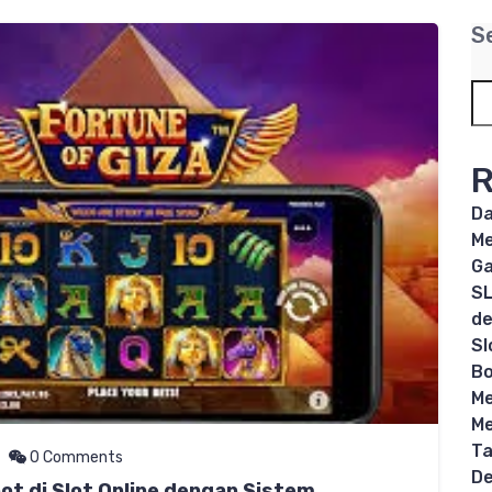
S
R
Da
Me
Ga
SL
de
Sl
Bo
Me
Me
Ta
0 Comments
De
 di Slot Online dengan Sistem