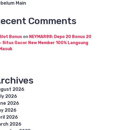
belum Main
ecent Comments
Slot Bonus
on
NEYMAR88: Depo 20 Bonus 20
– Situs Gacor New Member 100% Langsung
Masuk
rchives
gust 2026
ly 2026
ne 2026
y 2026
ril 2026
rch 2026