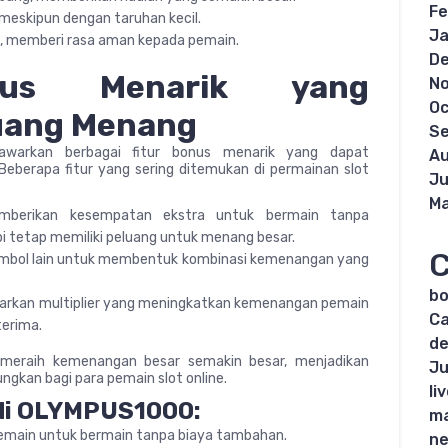
Fe
meskipun dengan taruhan kecil.
Ja
n, memberi rasa aman kepada pemain.
D
us Menarik yang
N
Oc
uang Menang
S
warkan berbagai fitur bonus menarik yang dapat
Au
berapa fitur yang sering ditemukan di permainan slot
Ju
Ma
mberikan kesempatan ekstra untuk bermain tanpa
tetap memiliki peluang untuk menang besar.
C
 simbol lain untuk membentuk kombinasi kemenangan yang
b
arkan multiplier yang meningkatkan kemenangan pemain
Ca
terima.
de
uk meraih kemenangan besar semakin besar, menjadikan
Ju
gkan bagi para pemain slot online.
li
 di OLYMPUS1000:
ma
main untuk bermain tanpa biaya tambahan.
n