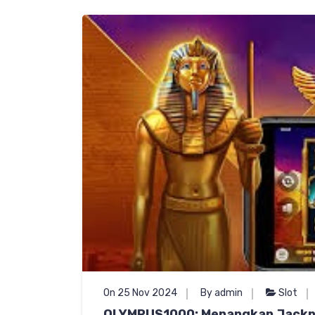
On 25 Nov 2024
By admin
Slot
OLYMPUS1000: Menangkan Jackpot