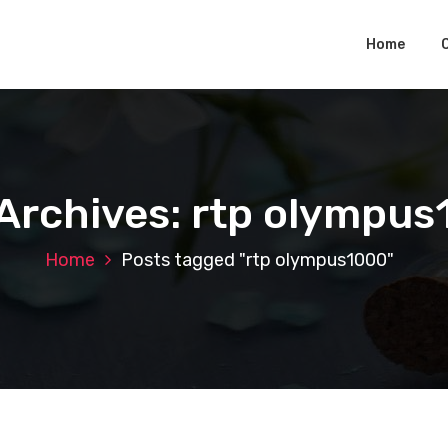
Home
Archives: rtp olympu
Home
Posts tagged "rtp olympus1000"