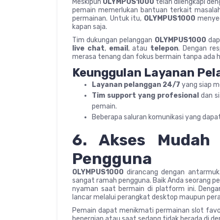
Meskipun
OLYMPUS1000
telah dilengkapi de
pemain memerlukan bantuan terkait masalah 
permainan. Untuk itu,
OLYMPUS1000
menye
kapan saja.
Tim dukungan pelanggan
OLYMPUS1000
dapa
live chat
,
email
, atau
telepon
. Dengan res
merasa tenang dan fokus bermain tanpa ada 
Keunggulan Layanan Pel
Layanan pelanggan 24/7
yang siap m
Tim support yang profesional
dan si
pemain.
Beberapa saluran komunikasi yang dapat
6. Akses Mudah
Pengguna
OLYMPUS1000
dirancang dengan antarmuk
sangat ramah pengguna. Baik Anda seorang 
nyaman saat bermain di platform ini. Dengan
lancar melalui perangkat desktop maupun per
Pemain dapat menikmati permainan slot fav
bepergian atau saat sedang tidak berada di d