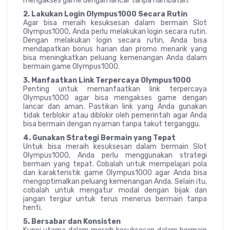
mengakses game dengan lancar tanpa hambatan.
2. Lakukan Login Olympus1000 Secara Rutin
Agar bisa meraih kesuksesan dalam bermain Slot
Olympus1000, Anda perlu melakukan login secara rutin.
Dengan melakukan login secara rutin, Anda bisa
mendapatkan bonus harian dan promo menarik yang
bisa meningkatkan peluang kemenangan Anda dalam
bermain game Olympus1000.
3. Manfaatkan Link Terpercaya Olympus1000
Penting untuk memanfaatkan link terpercaya
Olympus1000 agar bisa mengakses game dengan
lancar dan aman. Pastikan link yang Anda gunakan
tidak terblokir atau diblokir oleh pemerintah agar Anda
bisa bermain dengan nyaman tanpa takut terganggu.
4. Gunakan Strategi Bermain yang Tepat
Untuk bisa meraih kesuksesan dalam bermain Slot
Olympus1000, Anda perlu menggunakan strategi
bermain yang tepat. Cobalah untuk mempelajari pola
dan karakteristik game Olympus1000 agar Anda bisa
mengoptimalkan peluang kemenangan Anda. Selain itu,
cobalah untuk mengatur modal dengan bijak dan
jangan tergiur untuk terus menerus bermain tanpa
henti.
5. Bersabar dan Konsisten