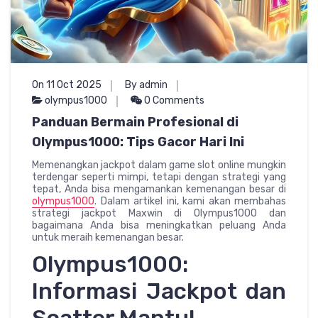
On 11 Oct 2025
By admin
olympus1000
0 Comments
Panduan Bermain Profesional di
Olympus1000: Tips Gacor Hari Ini
Memenangkan jackpot dalam game slot online mungkin
terdengar seperti mimpi, tetapi dengan strategi yang
tepat, Anda bisa mengamankan kemenangan besar di
olympus1000
. Dalam artikel ini, kami akan membahas
strategi jackpot Maxwin di Olympus1000 dan
bagaimana Anda bisa meningkatkan peluang Anda
untuk meraih kemenangan besar.
Olympus1000:
Informasi Jackpot dan