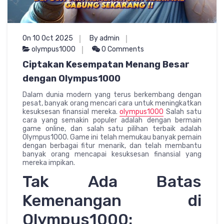
On 10 Oct 2025
By admin
olympus1000
0 Comments
Ciptakan Kesempatan Menang Besar
dengan Olympus1000
Dalam dunia modern yang terus berkembang dengan
pesat, banyak orang mencari cara untuk meningkatkan
kesuksesan finansial mereka.
olympus1000
Salah satu
cara yang semakin populer adalah dengan bermain
game online, dan salah satu pilihan terbaik adalah
Olympus1000. Game ini telah memukau banyak pemain
dengan berbagai fitur menarik, dan telah membantu
banyak orang mencapai kesuksesan finansial yang
mereka impikan.
Tak Ada Batas
Kemenangan di
Olympus1000: