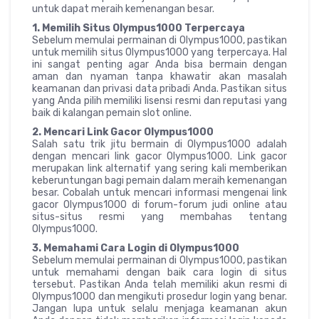
untuk dapat meraih kemenangan besar.
1. Memilih Situs Olympus1000 Terpercaya
Sebelum memulai permainan di Olympus1000, pastikan
untuk memilih situs Olympus1000 yang terpercaya. Hal
ini sangat penting agar Anda bisa bermain dengan
aman dan nyaman tanpa khawatir akan masalah
keamanan dan privasi data pribadi Anda. Pastikan situs
yang Anda pilih memiliki lisensi resmi dan reputasi yang
baik di kalangan pemain slot online.
2. Mencari Link Gacor Olympus1000
Salah satu trik jitu bermain di Olympus1000 adalah
dengan mencari link gacor Olympus1000. Link gacor
merupakan link alternatif yang sering kali memberikan
keberuntungan bagi pemain dalam meraih kemenangan
besar. Cobalah untuk mencari informasi mengenai link
gacor Olympus1000 di forum-forum judi online atau
situs-situs resmi yang membahas tentang
Olympus1000.
3. Memahami Cara Login di Olympus1000
Sebelum memulai permainan di Olympus1000, pastikan
untuk memahami dengan baik cara login di situs
tersebut. Pastikan Anda telah memiliki akun resmi di
Olympus1000 dan mengikuti prosedur login yang benar.
Jangan lupa untuk selalu menjaga keamanan akun