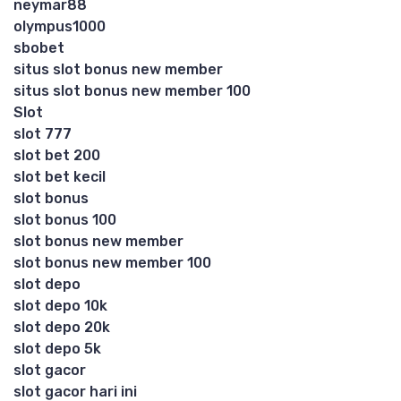
neymar88
olympus1000
sbobet
situs slot bonus new member
situs slot bonus new member 100
Slot
slot 777
slot bet 200
slot bet kecil
slot bonus
slot bonus 100
slot bonus new member
slot bonus new member 100
slot depo
slot depo 10k
slot depo 20k
slot depo 5k
slot gacor
slot gacor hari ini