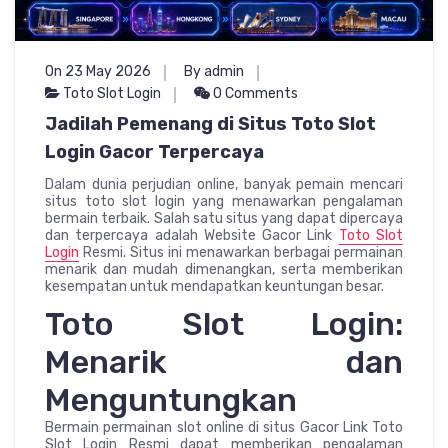
On 23 May 2026
By admin
Toto Slot Login
0 Comments
Jadilah Pemenang di Situs Toto Slot
Login Gacor Terpercaya
Dalam dunia perjudian online, banyak pemain mencari
situs toto slot login yang menawarkan pengalaman
bermain terbaik. Salah satu situs yang dapat dipercaya
dan terpercaya adalah Website Gacor Link
Toto Slot
Login
Resmi. Situs ini menawarkan berbagai permainan
menarik dan mudah dimenangkan, serta memberikan
kesempatan untuk mendapatkan keuntungan besar.
Toto Slot Login:
Menarik dan
Menguntungkan
Bermain permainan slot online di situs Gacor Link Toto
Slot Login Resmi dapat memberikan pengalaman