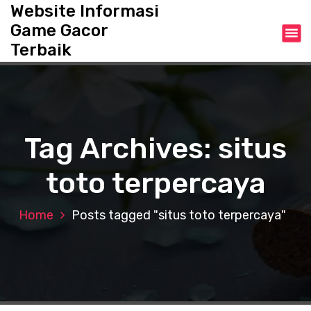
S
Website Informasi
k
Game Gacor
i
Terbaik
p
t
o
c
o
n
Tag Archives: situs
t
e
toto terpercaya
n
t
Home
Posts tagged "situs toto terpercaya"