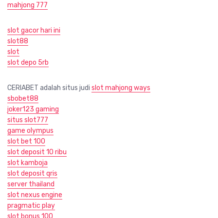
mahjong 777
slot gacor hari ini
slot88
slot
slot depo 5rb
CERIABET adalah situs judi
slot mahjong ways
sbobet88
joker123 gaming
situs slot777
game olympus
slot bet 100
slot deposit 10 ribu
slot kamboja
slot deposit qris
server thailand
slot nexus engine
pragmatic play
slot bonus 100