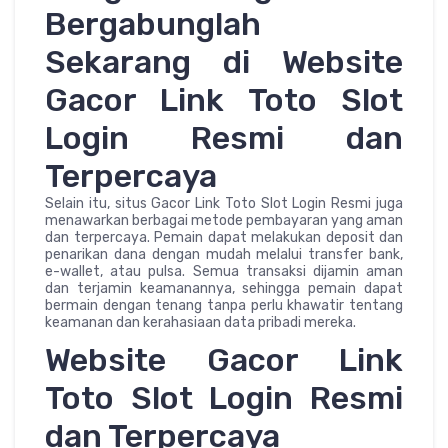
Bergabunglah
Sekarang di Website
Gacor Link Toto Slot
Login Resmi dan
Terpercaya
Selain itu, situs Gacor Link Toto Slot Login Resmi juga
menawarkan berbagai metode pembayaran yang aman
dan terpercaya. Pemain dapat melakukan deposit dan
penarikan dana dengan mudah melalui transfer bank,
e-wallet, atau pulsa. Semua transaksi dijamin aman
dan terjamin keamanannya, sehingga pemain dapat
bermain dengan tenang tanpa perlu khawatir tentang
keamanan dan kerahasiaan data pribadi mereka.
Website Gacor Link
Toto Slot Login Resmi
dan Terpercaya