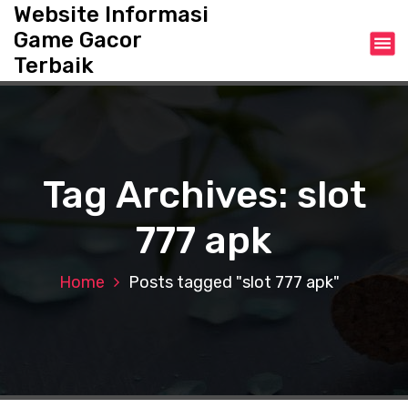
S
Website Informasi
k
Game Gacor
i
Terbaik
p
t
o
c
o
n
Tag Archives: slot
t
e
777 apk
n
t
Home
Posts tagged "slot 777 apk"