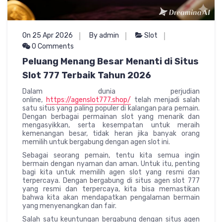
On 25 Apr 2026
By admin
Slot
0 Comments
Peluang Menang Besar Menanti di Situs
Slot 777 Terbaik Tahun 2026
Dalam dunia perjudian
online,
https://agenslot777.shop/
telah menjadi salah
satu situs yang paling populer di kalangan para pemain.
Dengan berbagai permainan slot yang menarik dan
mengasyikkan, serta kesempatan untuk meraih
kemenangan besar, tidak heran jika banyak orang
memilih untuk bergabung dengan agen slot ini.
Sebagai seorang pemain, tentu kita semua ingin
bermain dengan nyaman dan aman. Untuk itu, penting
bagi kita untuk memilih agen slot yang resmi dan
terpercaya. Dengan bergabung di situs agen slot 777
yang resmi dan terpercaya, kita bisa memastikan
bahwa kita akan mendapatkan pengalaman bermain
yang menyenangkan dan fair.
Salah satu keuntungan bergabung dengan situs agen