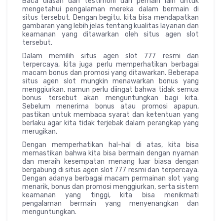
Baca ulasan dan testimoni dari pemain lain untuk
mengetahui pengalaman mereka dalam bermain di
situs tersebut. Dengan begitu, kita bisa mendapatkan
gambaran yang lebih jelas tentang kualitas layanan dan
keamanan yang ditawarkan oleh situs agen slot
tersebut.
Dalam memilih situs agen slot 777 resmi dan
terpercaya, kita juga perlu memperhatikan berbagai
macam bonus dan promosi yang ditawarkan. Beberapa
situs agen slot mungkin menawarkan bonus yang
menggiurkan, namun perlu diingat bahwa tidak semua
bonus tersebut akan menguntungkan bagi kita.
Sebelum menerima bonus atau promosi apapun,
pastikan untuk membaca syarat dan ketentuan yang
berlaku agar kita tidak terjebak dalam perangkap yang
merugikan.
Dengan memperhatikan hal-hal di atas, kita bisa
memastikan bahwa kita bisa bermain dengan nyaman
dan meraih kesempatan menang luar biasa dengan
bergabung di situs agen slot 777 resmi dan terpercaya.
Dengan adanya berbagai macam permainan slot yang
menarik, bonus dan promosi menggiurkan, serta sistem
keamanan yang tinggi, kita bisa menikmati
pengalaman bermain yang menyenangkan dan
menguntungkan.