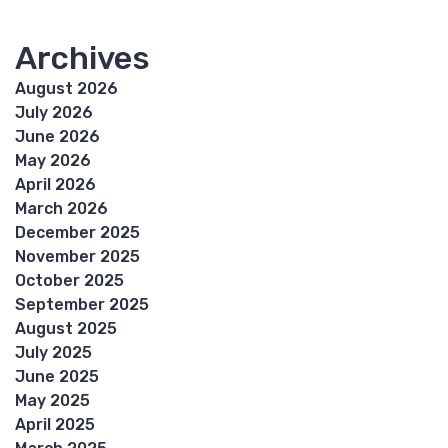
Archives
August 2026
July 2026
June 2026
May 2026
April 2026
March 2026
December 2025
November 2025
October 2025
September 2025
August 2025
July 2025
June 2025
May 2025
April 2025