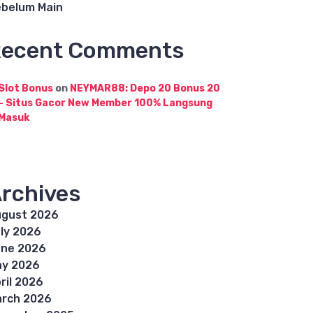
belum Main
ecent Comments
Slot Bonus
on
NEYMAR88: Depo 20 Bonus 20
– Situs Gacor New Member 100% Langsung
Masuk
rchives
gust 2026
ly 2026
ne 2026
y 2026
ril 2026
rch 2026