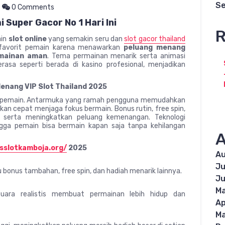
Se
0 Comments
 Super Gacor No 1 Hari Ini
R
ain
slot online
yang semakin seru dan
slot gacor thailand
 favorit pemain karena menawarkan
peluang menang
rmainan aman
. Tema permainan menarik serta animasi
rasa seperti berada di kasino profesional, menjadikan
enang VIP Slot Thailand 2025
i pemain. Antarmuka yang ramah pengguna memudahkan
kan cepat menjaga fokus bermain. Bonus rutin, free spin,
 serta meningkatkan peluang kemenangan. Teknologi
gga pemain bisa bermain kapan saja tanpa kehilangan
A
usslotkamboja.org/
2025
Au
Ju
 bonus tambahan, free spin, dan hadiah menarik lainnya.
Ju
Ma
 suara realistis membuat permainan lebih hidup dan
Ap
Ma