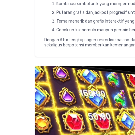
Kombinasi simbol unik yang mempermu
Putaran gratis dan jackpot progresif unt
Tema menarik dan grafis interaktif yan
Cocok untuk pemula maupun pemain be
Dengan fitur lengkap, agen resmi live casino 
sekaligus berpotensi memberikan kemenangan s