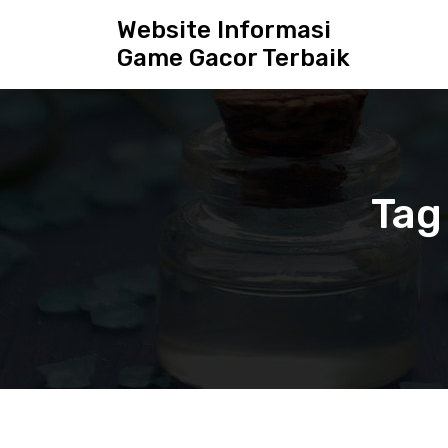
S
Website Informasi
k
Game Gacor Terbaik
i
p
t
o
c
o
n
Tag
t
e
n
t