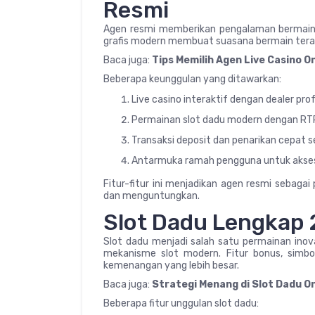
Resmi
Agen resmi memberikan pengalaman bermain ya
grafis modern membuat suasana bermain teras
Baca juga:
Tips Memilih Agen Live Casino O
Beberapa keunggulan yang ditawarkan:
Live casino interaktif dengan dealer pro
Permainan slot dadu modern dengan RTP 
Transaksi deposit dan penarikan cepat 
Antarmuka ramah pengguna untuk akses
Fitur-fitur ini menjadikan agen resmi sebaga
dan menguntungkan.
Slot Dadu Lengkap
Slot dadu menjadi salah satu permainan ino
mekanisme slot modern. Fitur bonus, simbo
kemenangan yang lebih besar.
Baca juga:
Strategi Menang di Slot Dadu O
Beberapa fitur unggulan slot dadu: