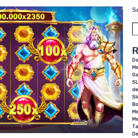
S
R
Da
Me
Ga
SL
de
Sl
Bo
Me
Me
Ta
De