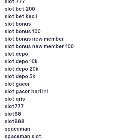
slot 777
slot bet 200
slot bet kecil
slot bonus
slot bonus 100
slot bonus new member
slot bonus new member 100
slot depo
slot depo 10k
slot depo 20k
slot depo 5k
slot gacor
slot gacor hari ini
slot qris
slot777
slot88
slot888
spaceman
spaceman slot