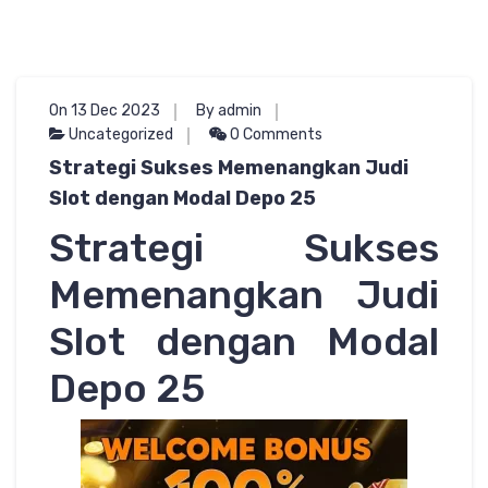
On 13 Dec 2023
By admin
Uncategorized
0 Comments
Strategi Sukses Memenangkan Judi
Slot dengan Modal Depo 25
Strategi Sukses
Memenangkan Judi
Slot dengan Modal
Depo 25