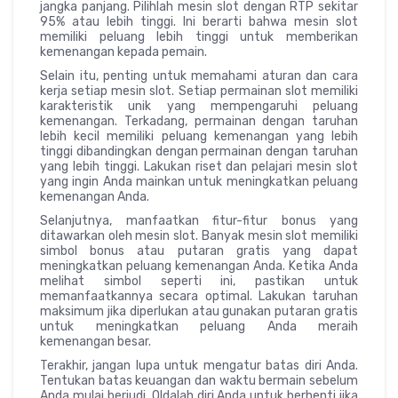
jangka panjang. Pilihlah mesin slot dengan RTP sekitar
95% atau lebih tinggi. Ini berarti bahwa mesin slot
memiliki peluang lebih tinggi untuk memberikan
kemenangan kepada pemain.
Selain itu, penting untuk memahami aturan dan cara
kerja setiap mesin slot. Setiap permainan slot memiliki
karakteristik unik yang mempengaruhi peluang
kemenangan. Terkadang, permainan dengan taruhan
lebih kecil memiliki peluang kemenangan yang lebih
tinggi dibandingkan dengan permainan dengan taruhan
yang lebih tinggi. Lakukan riset dan pelajari mesin slot
yang ingin Anda mainkan untuk meningkatkan peluang
kemenangan Anda.
Selanjutnya, manfaatkan fitur-fitur bonus yang
ditawarkan oleh mesin slot. Banyak mesin slot memiliki
simbol bonus atau putaran gratis yang dapat
meningkatkan peluang kemenangan Anda. Ketika Anda
melihat simbol seperti ini, pastikan untuk
memanfaatkannya secara optimal. Lakukan taruhan
maksimum jika diperlukan atau gunakan putaran gratis
untuk meningkatkan peluang Anda meraih
kemenangan besar.
Terakhir, jangan lupa untuk mengatur batas diri Anda.
Tentukan batas keuangan dan waktu bermain sebelum
Anda mulai berjudi. Oldalah diri Anda untuk berhenti jika