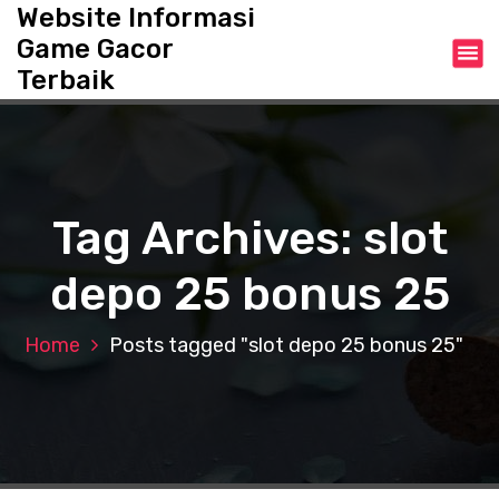
S
Website Informasi
k
Game Gacor
i
Terbaik
p
t
o
c
o
n
Tag Archives: slot
t
e
depo 25 bonus 25
n
t
Home
Posts tagged "slot depo 25 bonus 25"