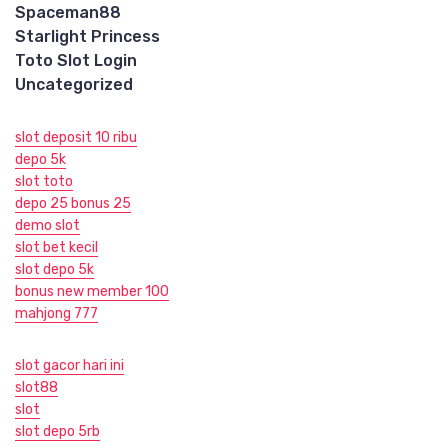
Spaceman88
Starlight Princess
Toto Slot Login
Uncategorized
slot deposit 10 ribu
depo 5k
slot toto
depo 25 bonus 25
demo slot
slot bet kecil
slot depo 5k
bonus new member 100
mahjong 777
slot gacor hari ini
slot88
slot
slot depo 5rb