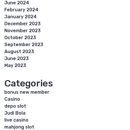
June 2024
February 2024
January 2024
December 2023
November 2023
October 2023
September 2023
August 2023
June 2023
May 2023
Categories
bonus new member
Casino
depo slot
Judi Bola
live casino
mahjong slot