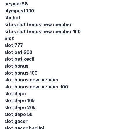
neymar88
olympus1000
sbobet
situs slot bonus new member
situs slot bonus new member 100
Slot
slot 777
slot bet 200
slot bet kecil
slot bonus
slot bonus 100
slot bonus new member
slot bonus new member 100
slot depo
slot depo 10k
slot depo 20k
slot depo 5k
slot gacor
slot gacor hari ini