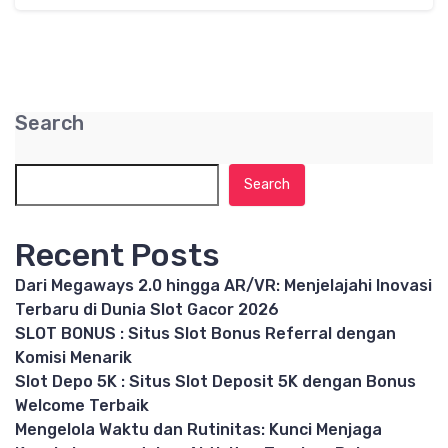
Search
Search
Recent Posts
Dari Megaways 2.0 hingga AR/VR: Menjelajahi Inovasi
Terbaru di Dunia Slot Gacor 2026
SLOT BONUS : Situs Slot Bonus Referral dengan
Komisi Menarik
Slot Depo 5K : Situs Slot Deposit 5K dengan Bonus
Welcome Terbaik
Mengelola Waktu dan Rutinitas: Kunci Menjaga