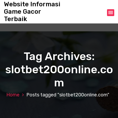
S
Website Informasi
k
Game Gacor
i
Terbaik
p
t
o
c
o
n
Tag Archives:
t
e
slotbet200online.co
n
t
m
Home
Posts tagged "slotbet200online.com"