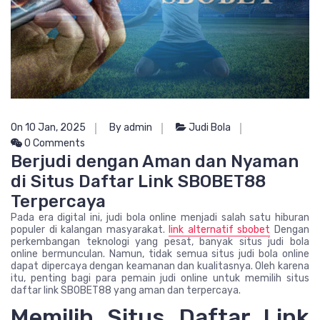
On 10 Jan, 2025
By admin
Judi Bola
0 Comments
Berjudi dengan Aman dan Nyaman
di Situs Daftar Link SBOBET88
Terpercaya
Pada era digital ini, judi bola online menjadi salah satu hiburan
populer di kalangan masyarakat.
link alternatif sbobet
Dengan
perkembangan teknologi yang pesat, banyak situs judi bola
online bermunculan. Namun, tidak semua situs judi bola online
dapat dipercaya dengan keamanan dan kualitasnya. Oleh karena
itu, penting bagi para pemain judi online untuk memilih situs
daftar link SBOBET88 yang aman dan terpercaya.
Memilih Situs Daftar Link