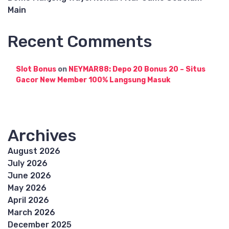
Main
Recent Comments
Slot Bonus
on
NEYMAR88: Depo 20 Bonus 20 – Situs
Gacor New Member 100% Langsung Masuk
Archives
August 2026
July 2026
June 2026
May 2026
April 2026
March 2026
December 2025