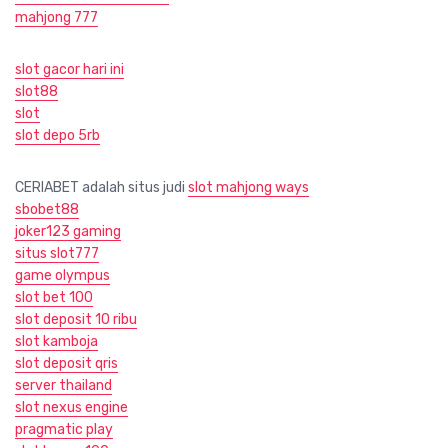
mahjong 777
slot gacor hari ini
slot88
slot
slot depo 5rb
CERIABET adalah situs judi
slot mahjong ways
sbobet88
joker123 gaming
situs slot777
game olympus
slot bet 100
slot deposit 10 ribu
slot kamboja
slot deposit qris
server thailand
slot nexus engine
pragmatic play