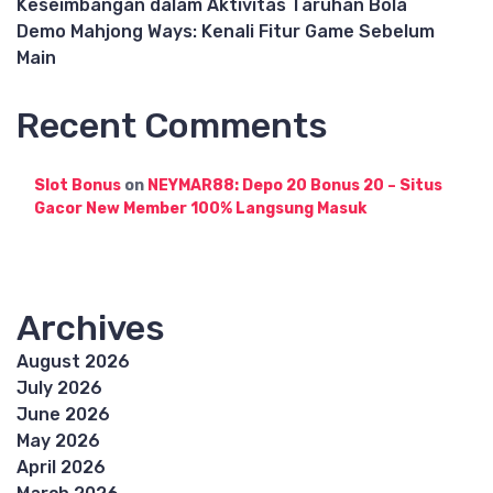
Keseimbangan dalam Aktivitas Taruhan Bola
Demo Mahjong Ways: Kenali Fitur Game Sebelum
Main
Recent Comments
Slot Bonus
on
NEYMAR88: Depo 20 Bonus 20 – Situs
Gacor New Member 100% Langsung Masuk
Archives
August 2026
July 2026
June 2026
May 2026
April 2026