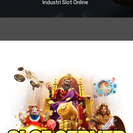
Industri Slot Online