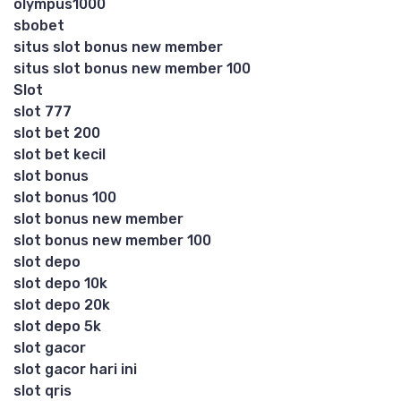
olympus1000
sbobet
situs slot bonus new member
situs slot bonus new member 100
Slot
slot 777
slot bet 200
slot bet kecil
slot bonus
slot bonus 100
slot bonus new member
slot bonus new member 100
slot depo
slot depo 10k
slot depo 20k
slot depo 5k
slot gacor
slot gacor hari ini
slot qris