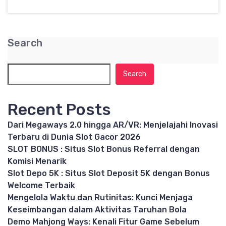
Search
Search
Recent Posts
Dari Megaways 2.0 hingga AR/VR: Menjelajahi Inovasi
Terbaru di Dunia Slot Gacor 2026
SLOT BONUS : Situs Slot Bonus Referral dengan
Komisi Menarik
Slot Depo 5K : Situs Slot Deposit 5K dengan Bonus
Welcome Terbaik
Mengelola Waktu dan Rutinitas: Kunci Menjaga
Keseimbangan dalam Aktivitas Taruhan Bola
Demo Mahjong Ways: Kenali Fitur Game Sebelum