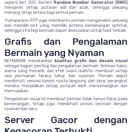
seperti bet 200. Sistem
Random Number Generator (RNG)
menjamin setiap putaran adil dan acak, sehingga peluang
menang tetap setara bagi semua pemain.
Transparansi RTP juga membantu pemain menganalisis peluang
dan memilih slot yang memiliki potensi kemenangan optimal,
sehingga strategi bermain dapat disesuaikan untuk hasil terbaik.
Grafis dan Pengalaman
Bermain yang Nyaman
NEYMAR88 menekankan
kualitas grafis dan desain visual
sebagai bagian penting dari pengalaman bermain. Animasi halus,
warna yang menarik, dan efek suara realistis membuat setiap
sesi permainan terasa hidup dan nyaman. Pemain dapat
menikmati sensasi kasino nyata langsung dari layar perangkat
mereka, menjadikan setiap putaran lebih menyenangkan dan
memuaskan.
Pengalaman visual ini membuat pemain tidak hanya fokus pada
kemenangan, tetapi juga menikmati proses bermain dengan
nyaman dan seru.
Server Gacor dengan
Kegacoran Terbukti