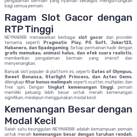
pengalaman bermain yang nyaman sekaligus menguntungkan
bagi semua pemain.
Ragam Slot Gacor dengan
RTP Tinggi
NEYMAR88 menawarkan berbagai
slot gacor
dari provider
ternama seperti
Pragmatic Play, PG Soft, Joker123,
Habanero, dan Spadegaming
. Setiap permainan hadir dengan
grafis memukau, animasi halus, dan efek suara realistis
,
memberikan pengalaman bermain yang imersif dan
menyenangkan.
Banyak slot populer di platform ini, seperti
Gates of Olympus,
Sweet Bonanza, Starlight Princess, dan Aztec Gems
,
dilengkapi
fitur bonus melimpah
seperti scatter, multiplier, dan
free spin. Dengan
tingkat kemenangan tinggi
, pemain
memiliki peluang lebih besar untuk meraih kemenangan
signifikan, meskipun menggunakan modal kecil.
Kemenangan Besar dengan
Modal Kecil
Salah satu keunggulan NEYMAR88 adalah kemampuan pemain
untuk meraih
kemenangan besar dengan taruhan rendah
,