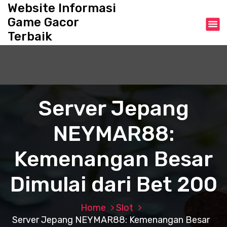
S
Website Informasi
k
Game Gacor
i
Terbaik
p
t
o
c
o
n
Server Jepang
t
e
NEYMAR88:
n
t
Kemenangan Besar
Dimulai dari Bet 200
Home
Slot
Server Jepang NEYMAR88: Kemenangan Besar