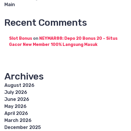
Main
Recent Comments
Slot Bonus
on
NEYMAR88: Depo 20 Bonus 20 – Situs
Gacor New Member 100% Langsung Masuk
Archives
August 2026
July 2026
June 2026
May 2026
April 2026
March 2026
December 2025