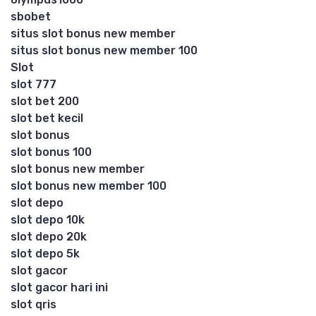
sbobet
situs slot bonus new member
situs slot bonus new member 100
Slot
slot 777
slot bet 200
slot bet kecil
slot bonus
slot bonus 100
slot bonus new member
slot bonus new member 100
slot depo
slot depo 10k
slot depo 20k
slot depo 5k
slot gacor
slot gacor hari ini
slot qris