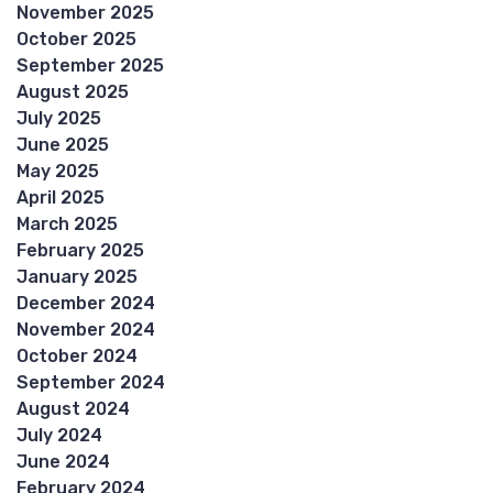
November 2025
October 2025
September 2025
August 2025
July 2025
June 2025
May 2025
April 2025
March 2025
February 2025
January 2025
December 2024
November 2024
October 2024
September 2024
August 2024
July 2024
June 2024
February 2024