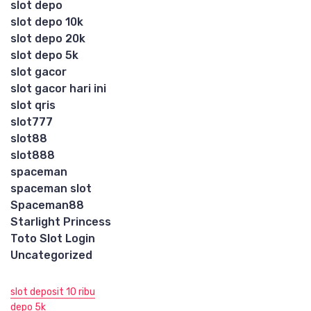
slot depo
slot depo 10k
slot depo 20k
slot depo 5k
slot gacor
slot gacor hari ini
slot qris
slot777
slot88
slot888
spaceman
spaceman slot
Spaceman88
Starlight Princess
Toto Slot Login
Uncategorized
slot deposit 10 ribu
depo 5k