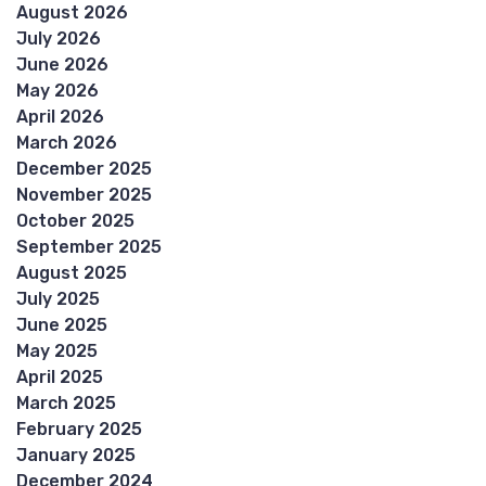
August 2026
July 2026
June 2026
May 2026
April 2026
March 2026
December 2025
November 2025
October 2025
September 2025
August 2025
July 2025
June 2025
May 2025
April 2025
March 2025
February 2025
January 2025
December 2024