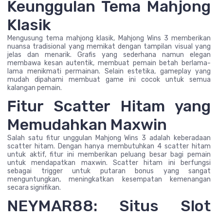
Keunggulan Tema Mahjong
Klasik
Mengusung tema mahjong klasik, Mahjong Wins 3 memberikan
nuansa tradisional yang memikat dengan tampilan visual yang
jelas dan menarik. Grafis yang sederhana namun elegan
membawa kesan autentik, membuat pemain betah berlama-
lama menikmati permainan. Selain estetika, gameplay yang
mudah dipahami membuat game ini cocok untuk semua
kalangan pemain.
Fitur Scatter Hitam yang
Memudahkan Maxwin
Salah satu fitur unggulan Mahjong Wins 3 adalah keberadaan
scatter hitam. Dengan hanya membutuhkan 4 scatter hitam
untuk aktif, fitur ini memberikan peluang besar bagi pemain
untuk mendapatkan maxwin. Scatter hitam ini berfungsi
sebagai trigger untuk putaran bonus yang sangat
menguntungkan, meningkatkan kesempatan kemenangan
secara signifikan.
NEYMAR88: Situs Slot