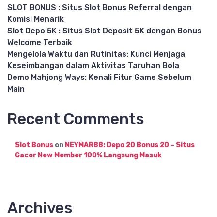
SLOT BONUS : Situs Slot Bonus Referral dengan
Komisi Menarik
Slot Depo 5K : Situs Slot Deposit 5K dengan Bonus
Welcome Terbaik
Mengelola Waktu dan Rutinitas: Kunci Menjaga
Keseimbangan dalam Aktivitas Taruhan Bola
Demo Mahjong Ways: Kenali Fitur Game Sebelum
Main
Recent Comments
Slot Bonus
on
NEYMAR88: Depo 20 Bonus 20 – Situs
Gacor New Member 100% Langsung Masuk
Archives