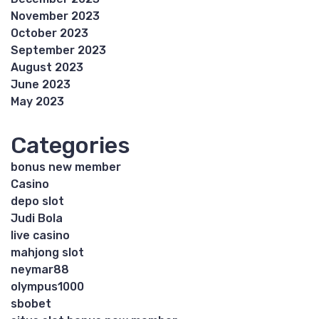
November 2023
October 2023
September 2023
August 2023
June 2023
May 2023
Categories
bonus new member
Casino
depo slot
Judi Bola
live casino
mahjong slot
neymar88
olympus1000
sbobet