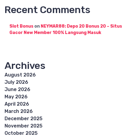
Recent Comments
Slot Bonus
on
NEYMAR88: Depo 20 Bonus 20 – Situs
Gacor New Member 100% Langsung Masuk
Archives
August 2026
July 2026
June 2026
May 2026
April 2026
March 2026
December 2025
November 2025
October 2025