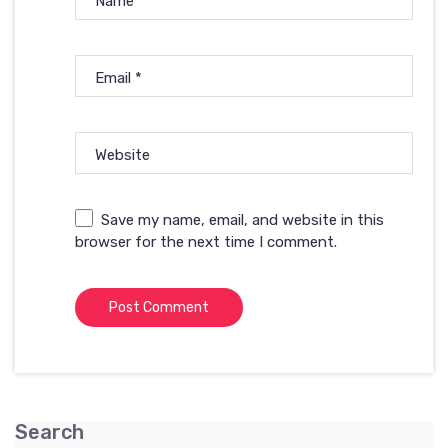
Name
*
Email
*
Website
Save my name, email, and website in this
browser for the next time I comment.
Search