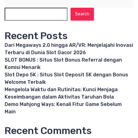
Search
Recent Posts
Dari Megaways 2.0 hingga AR/VR: Menjelajahi Inovasi
Terbaru di Dunia Slot Gacor 2026
SLOT BONUS : Situs Slot Bonus Referral dengan
Komisi Menarik
Slot Depo 5K : Situs Slot Deposit 5K dengan Bonus
Welcome Terbaik
Mengelola Waktu dan Rutinitas: Kunci Menjaga
Keseimbangan dalam Aktivitas Taruhan Bola
Demo Mahjong Ways: Kenali Fitur Game Sebelum
Main
Recent Comments