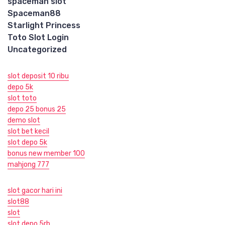
spaceman slot
Spaceman88
Starlight Princess
Toto Slot Login
Uncategorized
slot deposit 10 ribu
depo 5k
slot toto
depo 25 bonus 25
demo slot
slot bet kecil
slot depo 5k
bonus new member 100
mahjong 777
slot gacor hari ini
slot88
slot
slot depo 5rb