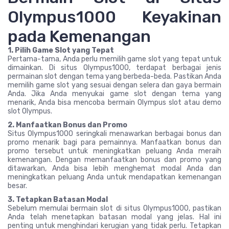
Olympus1000 Keyakinan
pada Kemenangan
1. Pilih Game Slot yang Tepat
Pertama-tama, Anda perlu memilih game slot yang tepat untuk
dimainkan. Di situs Olympus1000, terdapat berbagai jenis
permainan slot dengan tema yang berbeda-beda. Pastikan Anda
memilih game slot yang sesuai dengan selera dan gaya bermain
Anda. Jika Anda menyukai game slot dengan tema yang
menarik, Anda bisa mencoba bermain Olympus slot atau demo
slot Olympus.
2. Manfaatkan Bonus dan Promo
Situs Olympus1000 seringkali menawarkan berbagai bonus dan
promo menarik bagi para pemainnya. Manfaatkan bonus dan
promo tersebut untuk meningkatkan peluang Anda meraih
kemenangan. Dengan memanfaatkan bonus dan promo yang
ditawarkan, Anda bisa lebih menghemat modal Anda dan
meningkatkan peluang Anda untuk mendapatkan kemenangan
besar.
3. Tetapkan Batasan Modal
Sebelum memulai bermain slot di situs Olympus1000, pastikan
Anda telah menetapkan batasan modal yang jelas. Hal ini
penting untuk menghindari kerugian yang tidak perlu. Tetapkan