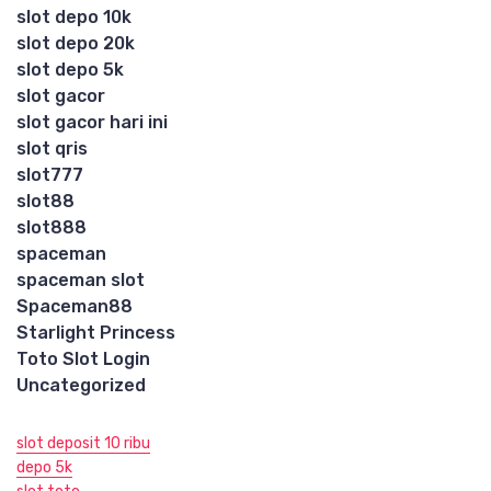
slot depo 10k
slot depo 20k
slot depo 5k
slot gacor
slot gacor hari ini
slot qris
slot777
slot88
slot888
spaceman
spaceman slot
Spaceman88
Starlight Princess
Toto Slot Login
Uncategorized
slot deposit 10 ribu
depo 5k