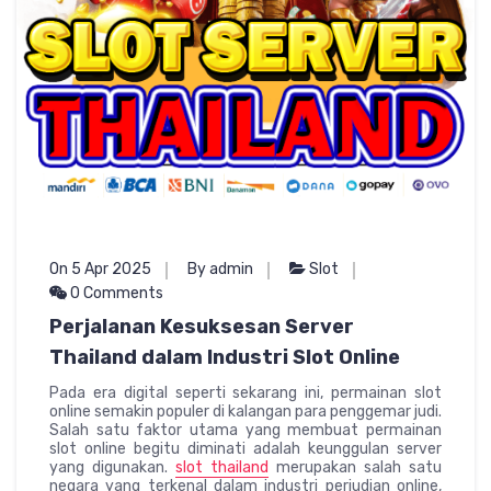
On 5 Apr 2025
By admin
Slot
0 Comments
Perjalanan Kesuksesan Server
Thailand dalam Industri Slot Online
Pada era digital seperti sekarang ini, permainan slot
online semakin populer di kalangan para penggemar judi.
Salah satu faktor utama yang membuat permainan
slot online begitu diminati adalah keunggulan server
yang digunakan.
slot thailand
merupakan salah satu
negara yang terkenal dalam industri perjudian online,