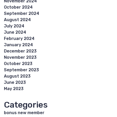
November 2024
October 2024
September 2024
August 2024
July 2024
June 2024
February 2024
January 2024
December 2023
November 2023
October 2023
September 2023
August 2023
June 2023
May 2023
Categories
bonus new member