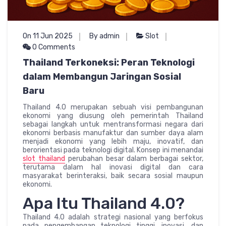
On 11 Jun 2025
By admin
Slot
0 Comments
Thailand Terkoneksi: Peran Teknologi
dalam Membangun Jaringan Sosial
Baru
Thailand 4.0 merupakan sebuah visi pembangunan
ekonomi yang diusung oleh pemerintah Thailand
sebagai langkah untuk mentransformasi negara dari
ekonomi berbasis manufaktur dan sumber daya alam
menjadi ekonomi yang lebih maju, inovatif, dan
berorientasi pada teknologi digital. Konsep ini menandai
slot thailand
perubahan besar dalam berbagai sektor,
terutama dalam hal inovasi digital dan cara
masyarakat berinteraksi, baik secara sosial maupun
ekonomi.
Apa Itu Thailand 4.0?
Thailand 4.0 adalah strategi nasional yang berfokus
pada pengembangan teknologi tinggi, inovasi, dan