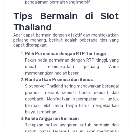
pengalaman bermain yang imersif.
Tips Bermain di Slot
Thailand
Agar dapat bermain dengan efektif dan meningkatkan
peluang menang, berikut adalah beberapa tips yang
dapat diterapkan:
Pilih Permainan dengan RTP Tertinggi
Fokus pada permainan dengan RTP tinggi, yang
dapat meningkatkan peluang Anda
memenangkan hadiah besar.
Manfaatkan Promosi dan Bonus
Slot server Thailand sering menawarkan berbagai
promosi menarik seperti bonus deposit dan
cashback. Manfaatkan kesempatan ini untuk
bermain lebih lama tanpa harus mengeluarkan
biaya tambahan.
Kelola Anggaran Bermain
Tetapkan batas anggaran untuk bermain dan
patuhi batas tersebut. Hal ini akan membantu