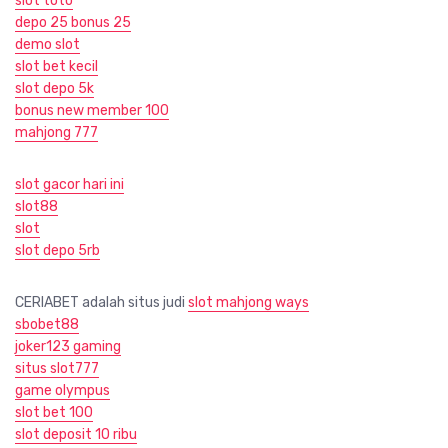
slot toto
depo 25 bonus 25
demo slot
slot bet kecil
slot depo 5k
bonus new member 100
mahjong 777
slot gacor hari ini
slot88
slot
slot depo 5rb
CERIABET adalah situs judi
slot mahjong ways
sbobet88
joker123 gaming
situs slot777
game olympus
slot bet 100
slot deposit 10 ribu