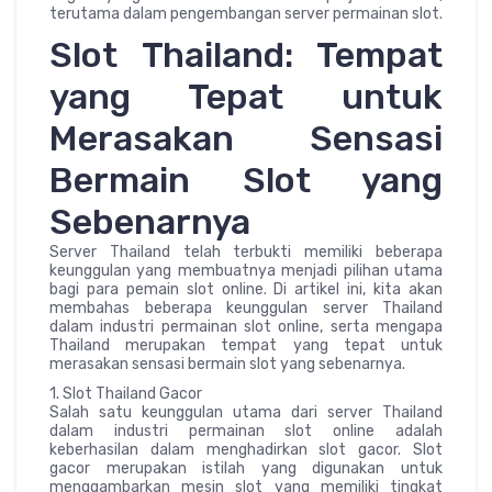
terutama dalam pengembangan server permainan slot.
Slot Thailand: Tempat
yang Tepat untuk
Merasakan Sensasi
Bermain Slot yang
Sebenarnya
Server Thailand telah terbukti memiliki beberapa
keunggulan yang membuatnya menjadi pilihan utama
bagi para pemain slot online. Di artikel ini, kita akan
membahas beberapa keunggulan server Thailand
dalam industri permainan slot online, serta mengapa
Thailand merupakan tempat yang tepat untuk
merasakan sensasi bermain slot yang sebenarnya.
1. Slot Thailand Gacor
Salah satu keunggulan utama dari server Thailand
dalam industri permainan slot online adalah
keberhasilan dalam menghadirkan slot gacor. Slot
gacor merupakan istilah yang digunakan untuk
menggambarkan mesin slot yang memiliki tingkat