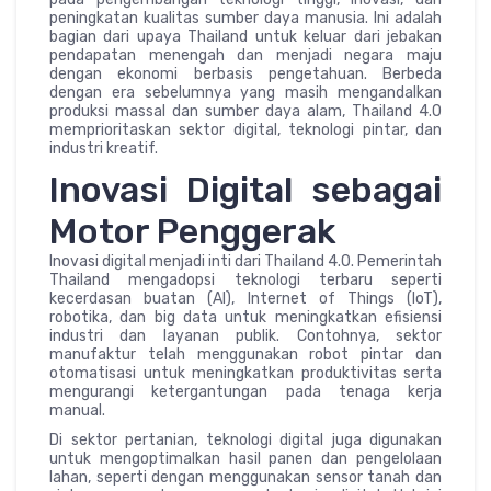
peningkatan kualitas sumber daya manusia. Ini adalah
bagian dari upaya Thailand untuk keluar dari jebakan
pendapatan menengah dan menjadi negara maju
dengan ekonomi berbasis pengetahuan. Berbeda
dengan era sebelumnya yang masih mengandalkan
produksi massal dan sumber daya alam, Thailand 4.0
memprioritaskan sektor digital, teknologi pintar, dan
industri kreatif.
Inovasi Digital sebagai
Motor Penggerak
Inovasi digital menjadi inti dari Thailand 4.0. Pemerintah
Thailand mengadopsi teknologi terbaru seperti
kecerdasan buatan (AI), Internet of Things (IoT),
robotika, dan big data untuk meningkatkan efisiensi
industri dan layanan publik. Contohnya, sektor
manufaktur telah menggunakan robot pintar dan
otomatisasi untuk meningkatkan produktivitas serta
mengurangi ketergantungan pada tenaga kerja
manual.
Di sektor pertanian, teknologi digital juga digunakan
untuk mengoptimalkan hasil panen dan pengelolaan
lahan, seperti dengan menggunakan sensor tanah dan