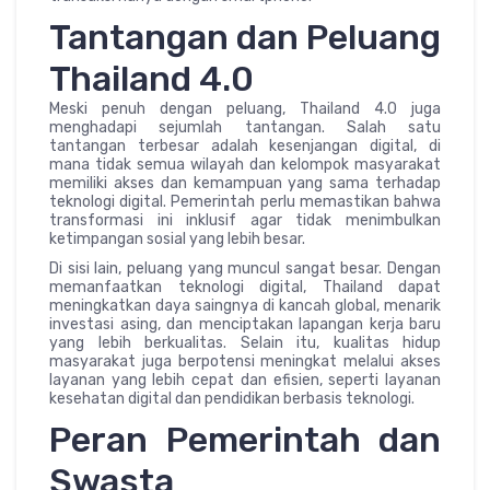
Tantangan dan Peluang
Thailand 4.0
Meski penuh dengan peluang, Thailand 4.0 juga
menghadapi sejumlah tantangan. Salah satu
tantangan terbesar adalah kesenjangan digital, di
mana tidak semua wilayah dan kelompok masyarakat
memiliki akses dan kemampuan yang sama terhadap
teknologi digital. Pemerintah perlu memastikan bahwa
transformasi ini inklusif agar tidak menimbulkan
ketimpangan sosial yang lebih besar.
Di sisi lain, peluang yang muncul sangat besar. Dengan
memanfaatkan teknologi digital, Thailand dapat
meningkatkan daya saingnya di kancah global, menarik
investasi asing, dan menciptakan lapangan kerja baru
yang lebih berkualitas. Selain itu, kualitas hidup
masyarakat juga berpotensi meningkat melalui akses
layanan yang lebih cepat dan efisien, seperti layanan
kesehatan digital dan pendidikan berbasis teknologi.
Peran Pemerintah dan
Swasta