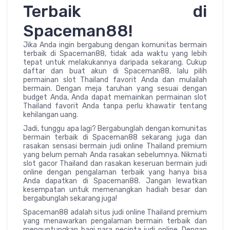
Terbaik di
Spaceman88!
Jika Anda ingin bergabung dengan komunitas bermain
terbaik di Spaceman88, tidak ada waktu yang lebih
tepat untuk melakukannya daripada sekarang. Cukup
daftar dan buat akun di Spaceman88, lalu pilih
permainan slot Thailand favorit Anda dan mulailah
bermain. Dengan meja taruhan yang sesuai dengan
budget Anda, Anda dapat memainkan permainan slot
Thailand favorit Anda tanpa perlu khawatir tentang
kehilangan uang.
Jadi, tunggu apa lagi? Bergabunglah dengan komunitas
bermain terbaik di Spaceman88 sekarang juga dan
rasakan sensasi bermain judi online Thailand premium
yang belum pernah Anda rasakan sebelumnya. Nikmati
slot gacor Thailand dan rasakan keseruan bermain judi
online dengan pengalaman terbaik yang hanya bisa
Anda dapatkan di Spaceman88. Jangan lewatkan
kesempatan untuk memenangkan hadiah besar dan
bergabunglah sekarang juga!
Spaceman88 adalah situs judi online Thailand premium
yang menawarkan pengalaman bermain terbaik dan
menguntungkan bagi para pecinta judi online. Dengan