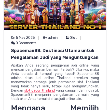
On 5 May 2025
By admin
Slot
0 Comments
Spaceman88: Destinasi Utama untuk
Pengalaman Judi yang Menguntungkan
Apakah Anda seorang penggemar judi online yang
mencari pengalaman bermain terbaik? Jika iya, maka
Anda berada di tempat yang tepat! Spaceman88
adalah situs judi online Thailand premium yang
menawarkan berbagai jenis permainan slot Thailand
yang tidak hanya seru, tetapi juga menguntungkan.
Dengan
slot gacor thailand
yang canggih dan inovatif,
Spaceman88 menjamin pengalaman bermain yang
tidak akan Anda temui di situs judi online lain.
Mengapa Memilih